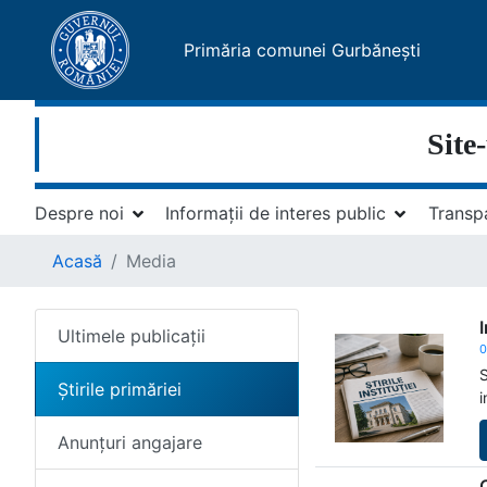
Primăria comunei Gurbănești
Site
Despre noi
Informații de interes public
Transp
Acasă
Media
Ultimele publicații
0
S
Știrile primăriei
i
Anunțuri angajare