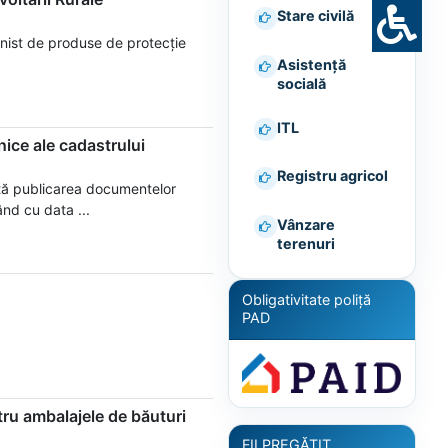
Stare civilă
ionist de produse de protecție
Asistență
socială
ITL
nice ale cadastrului
Registru agricol
unță publicarea documentelor
ând cu data ...
Vânzare
terenuri
Obligativitate poliță
PAD
ru ambalajele de băuturi
FII PREGĂTIT