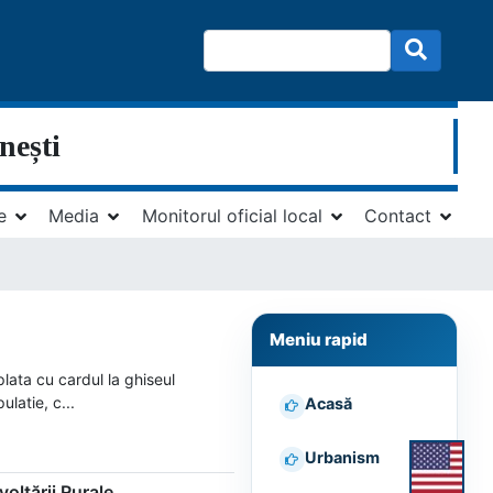
nești
e
Media
Monitorul oficial local
Contact
Meniu rapid
lata cu cardul la ghiseul
ulatie, c...
Acasă
Urbanism
voltării Rurale