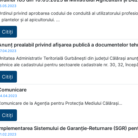
6.05.2023
rdinul privind aprobarea codului de conduită al utilizatorului profes
 plantelor și al apicultorului. ...
Citiți
Anunț prealabil privind afișarea publică a documentelor teh
7.04.2023
nitatea Administrativ Teritorială Gurbănești din județul Călărași an
ehnice ale cadastrului pentru sectoarele cadastrale nr. 30, 32, încep
Citiți
Comunicare
4.04.2023
omunicare de la Agenția pentru Protecția Mediului Călărași...
Citiți
Implementarea Sistemului de Garanție-Returnare (SGR) pent
1.02.2023