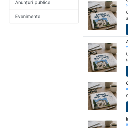
Anunțuri publice
1
O
Evenimente
a
2
U
t
0
C
0