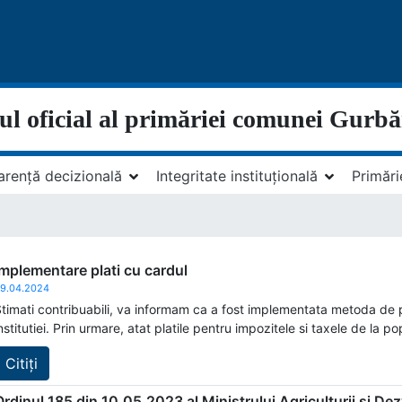
-ul oficial al primăriei comunei Gurbă
arență decizională
Integritate instituțională
Primări
Implementare plati cu cardul
9.04.2024
timati contribuabili, va informam ca a fost implementata metoda de p
nstitutiei. Prin urmare, atat platile pentru impozitele si taxele de la pop
Citiți
Ordinul 185 din 10.05.2023 al Ministrului Agriculturii și Dez