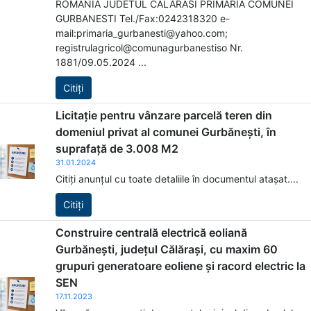
ROMANIA JUDETUL CALARASI PRIMARIA COMUNEI
GURBANESTI Tel./Fax:0242318320 e-
mail:primaria_gurbanesti@yahoo.com;
registrulagricol@comunagurbanestiso Nr.
1881/09.05.2024 ...
Citiți
Licitație pentru vânzare parcelă teren din
domeniul privat al comunei Gurbănești, în
suprafață de 3.008 M2
31.01.2024
Citiți anunțul cu toate detaliile în documentul atașat....
Citiți
Construire centrală electrică eoliană
Gurbănești, județul Călărași, cu maxim 60
grupuri generatoare eoliene și racord electric la
SEN
17.11.2023