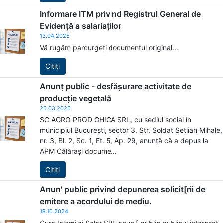
Informare ITM privind Registrul General de
Evidență a salariaților
13.04.2025
Vă rugăm parcurgeți documentul original...
Citiți
Anunț public - desfășurare activitate de
producție vegetală
25.03.2025
SC AGRO PROD GHICA SRL, cu sediul social în
municipiul București, sector 3, Str. Soldat Setlian Mihale,
nr. 3, Bl. 2, Sc. 1, Et. 5, Ap. 29, anunță că a depus la
APM Călărași docume...
Citiți
Anun' public privind depunerea solicit[rii de
emitere a acordului de mediu.
18.10.2024
Gura Ialomi'ei Solar SRL anun'[ public publicul interesat