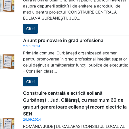
asupra depunerii solicit[rii de emitere a acrodului de
mediu pentru proiectul ”CONSTRUIRE CENTRALĂ
EOLIANĂ GURBĂNEȘTI, JUD...
Citiți
Anunț promovare în grad profesional
27.09.2024
Primăria comunei Gurbănești organizează examen
pentru promovarea în grad profesional imediat superior
celui deținut a următoarelor funcții publice de executție:
- Consilier, clasa...
Citiți
Construire centrală electrică eoliană
Gurbănești, Jud. Călărași, cu maximum 60 de
grupuri generatoare eoliene și racord electric la
SEN
20.09.2024
ROMÂNIA JUDEŢUL CALARASI CONSILIUL LOCAL AL