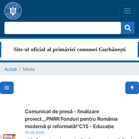
Site-ul oficial al primăriei comunei Gurbănești
Acasă
Media
Secțiuni pagină
Men
Comunicat de presă - finalizare
proiect.,,PNRR:Fonduri pentru România
modernă și reformată!''C15 - Educație
30.06.2026