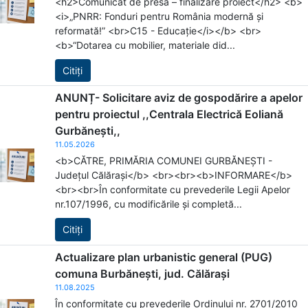
<h2>Comunicat de presă – finalizare proiect</h2> <b>
<i>„PNRR: Fonduri pentru România modernă și
reformată!” <br>C15 - Educație</i></b> <br>
<b>“Dotarea cu mobilier, materiale did...
Citiți
ANUNȚ- Solicitare aviz de gospodărire a apelor
pentru proiectul ,,Centrala Electrică Eoliană
Gurbănești,,
11.05.2026
<b>CĂTRE, PRIMĂRIA COMUNEI GURBĂNEȘTI -
Județul Călărași</b> <br><br><b>INFORMARE</b>
<br><br>În conformitate cu prevederile Legii Apelor
nr.107/1996, cu modificările și completă...
Citiți
Actualizare plan urbanistic general (PUG)
comuna Burbănești, jud. Călărași
11.08.2025
În conformitate cu prevederile Ordinului nr. 2701/2010