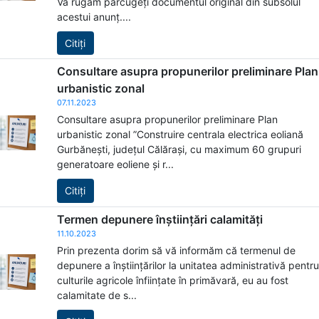
Vă rugăm parcugeți documentul original din subsolul
acestui anunț....
Citiți
Consultare asupra propunerilor preliminare Plan
urbanistic zonal
07.11.2023
Consultare asupra propunerilor preliminare Plan
urbanistic zonal ”Construire centrala electrica eoliană
Gurbănești, județul Călărași, cu maximum 60 grupuri
generatoare eoliene și r...
Citiți
Termen depunere înștiințări calamități
11.10.2023
Prin prezenta dorim să vă informăm că termenul de
depunere a înștiințărilor la unitatea administrativă pentru
culturile agricole înființate în primăvară, eu au fost
calamitate de s...